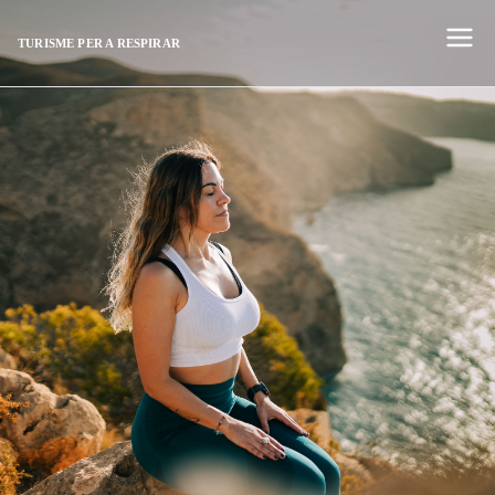
TURISME PER A RESPIRAR
Medita-ho ací