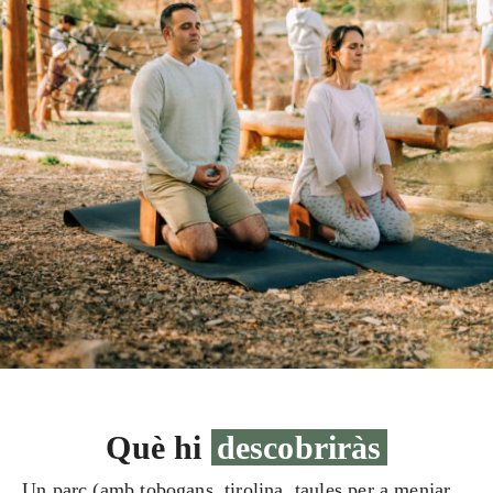
Què hi
descobriràs
Un parc (amb tobogans, tirolina, taules per a menjar,