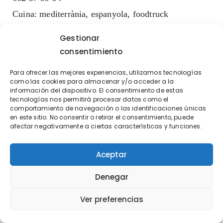
Cuina: mediterrània, espanyola, foodtruck
Gestionar
THE BULL & BEAR
consentimiento
Carrer dels Molls, 17
Para ofrecer las mejores experiencias, utilizamos tecnologías
966494143
como las cookies para almacenar y/o acceder a la
información del dispositivo. El consentimiento de estas
Cuina: britànica
tecnologías nos permitirá procesar datos como el
comportamiento de navegación o las identificaciones únicas
en este sitio. No consentir o retirar el consentimiento, puede
afectar negativamente a ciertas características y funciones.
CAFÉ AROMA
Urb. Les Fonts, 193
Aceptar
Cuina: Begudes, snacks
Denegar
Ver preferencias